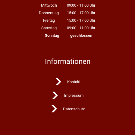
Mittwoch
09:00
-
11:00
Uhr
Von 09:00 bis 11:00 Uhr
Donnerstag
15:00
-
17:00
Uhr
Von 15:00 bis 17:00 Uhr
Freitag
15:00
-
17:00
Uhr
Von 15:00 bis 17:00 Uhr
Samstag
09:00
-
11:00
Uhr
Von 09:00 bis 11:00 Uhr
Sonntag
geschlossen
Informationen
Kontakt
Impressum
Datenschutz