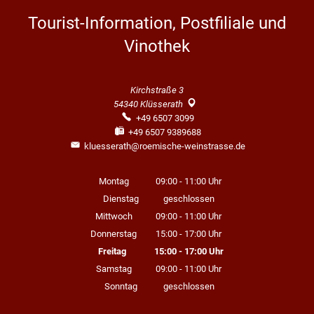
Tourist-Information, Postfiliale und
Vinothek
Kirchstraße 3
54340
Klüsserath
+49 6507 3099
+49 6507 9389688
kluesserath@roemische-weinstrasse.de
Montag
09:00
-
11:00
Uhr
Von 09:00 bis 11:00 Uhr
Dienstag
geschlossen
Mittwoch
09:00
-
11:00
Uhr
Von 09:00 bis 11:00 Uhr
Donnerstag
15:00
-
17:00
Uhr
Von 15:00 bis 17:00 Uhr
Freitag
15:00
-
17:00
Uhr
Von 15:00 bis 17:00 Uhr
Samstag
09:00
-
11:00
Uhr
Von 09:00 bis 11:00 Uhr
Sonntag
geschlossen