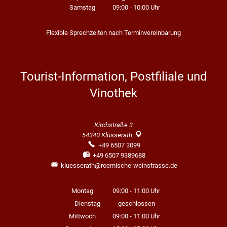
Samstag
09:00
-
10:00
Uhr
Von 09:00 bis 10:00 Uhr
Flexible Sprechzeiten nach Terminvereinbarung
Tourist-Information, Postfiliale und
Vinothek
Kirchstraße 3
54340
Klüsserath
+49 6507 3099
+49 6507 9389688
kluesserath@roemische-weinstrasse.de
Montag
09:00
-
11:00
Uhr
Von 09:00 bis 11:00 Uhr
Dienstag
geschlossen
Mittwoch
09:00
-
11:00
Uhr
Von 09:00 bis 11:00 Uhr