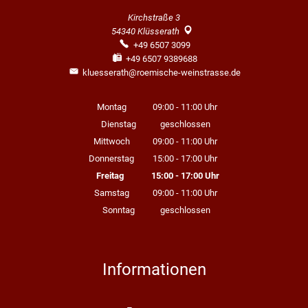
Kirchstraße 3
54340
Klüsserath
+49 6507 3099
+49 6507 9389688
kluesserath@roemische-weinstrasse.de
Montag
09:00
-
11:00
Uhr
Von 09:00 bis 11:00 Uhr
Dienstag
geschlossen
Mittwoch
09:00
-
11:00
Uhr
Von 09:00 bis 11:00 Uhr
Donnerstag
15:00
-
17:00
Uhr
Von 15:00 bis 17:00 Uhr
Freitag
15:00
-
17:00
Uhr
Von 15:00 bis 17:00 Uhr
Samstag
09:00
-
11:00
Uhr
Von 09:00 bis 11:00 Uhr
Sonntag
geschlossen
Informationen