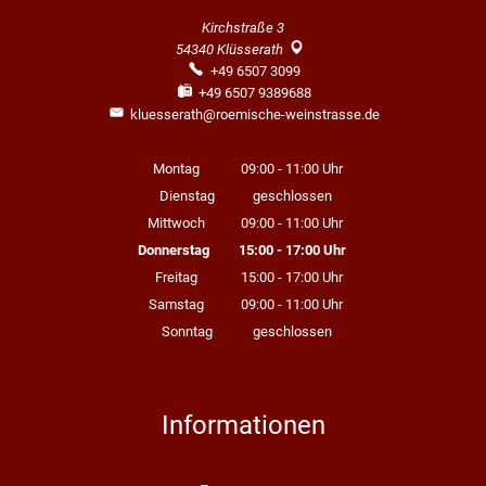
Kirchstraße 3
54340
Klüsserath
+49 6507 3099
+49 6507 9389688
kluesserath@roemische-weinstrasse.de
Montag
09:00
-
11:00
Uhr
Von 09:00 bis 11:00 Uhr
Dienstag
geschlossen
Mittwoch
09:00
-
11:00
Uhr
Von 09:00 bis 11:00 Uhr
Donnerstag
15:00
-
17:00
Uhr
Von 15:00 bis 17:00 Uhr
Freitag
15:00
-
17:00
Uhr
Von 15:00 bis 17:00 Uhr
Samstag
09:00
-
11:00
Uhr
Von 09:00 bis 11:00 Uhr
Sonntag
geschlossen
Informationen